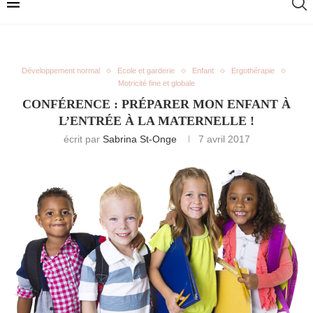
Développement normal
École et garderie
Enfant
Ergothérapie
Motricité fine et globale
CONFÉRENCE : PRÉPARER MON ENFANT À
L’ENTRÉE À LA MATERNELLE !
écrit par
Sabrina St-Onge
7 avril 2017