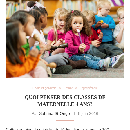
École et garderie
Enfant
Ergothérapie
QUOI PENSER DES CLASSES DE
MATERNELLE 4 ANS?
Par
Sabrina St-Onge
8 juin 2016
Cette semaine, le ministre de l’éducation a annoncé 100